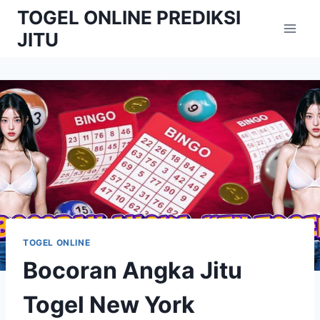
Skip
TOGEL ONLINE PREDIKSI
to
JITU
content
TOGEL ONLINE
Bocoran Angka Jitu
Togel New York