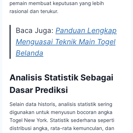
pemain membuat keputusan yang lebih
rasional dan terukur.
Baca Juga:
Panduan Lengkap
Menguasai Teknik Main Togel
Belanda
Analisis Statistik Sebagai
Dasar Prediksi
Selain data historis, analisis statistik sering
digunakan untuk menyusun bocoran angka
Togel New York. Statistik sederhana seperti
distribusi angka, rata-rata kemunculan, dan