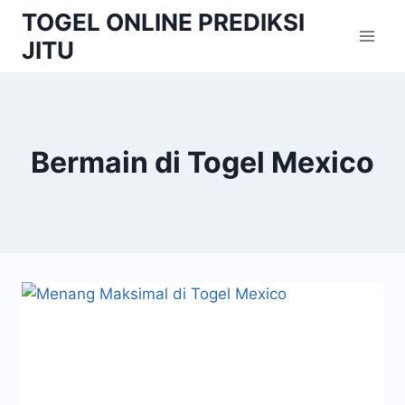
Skip
TOGEL ONLINE PREDIKSI
to
JITU
content
Bermain di Togel Mexico