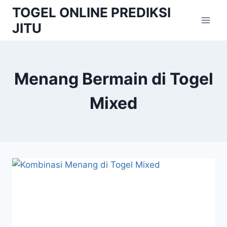
Skip
TOGEL ONLINE PREDIKSI
to
JITU
content
Menang Bermain di Togel
Mixed