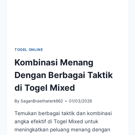
TOGEL ONLINE
Kombinasi Menang
Dengan Berbagai Taktik
di Togel Mixed
By
SaganBraethaterk662
01/03/2026
Temukan berbagai taktik dan kombinasi
angka efektif di Togel Mixed untuk
meningkatkan peluang menang dengan