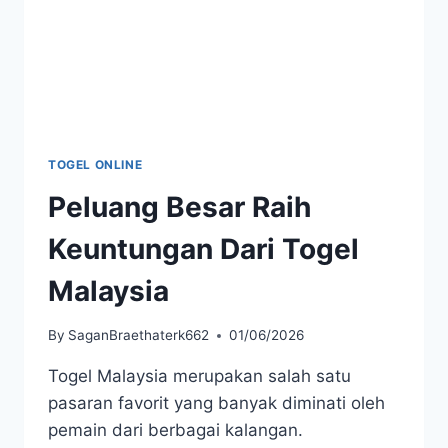
TOGEL ONLINE
Peluang Besar Raih
Keuntungan Dari Togel
Malaysia
By
SaganBraethaterk662
01/06/2026
Togel Malaysia merupakan salah satu
pasaran favorit yang banyak diminati oleh
pemain dari berbagai kalangan.