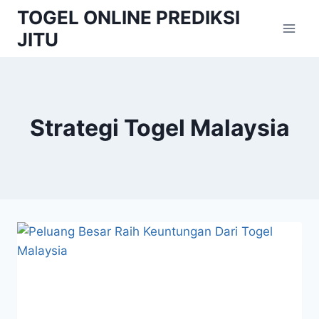
Skip
TOGEL ONLINE PREDIKSI
to
JITU
content
Strategi Togel Malaysia