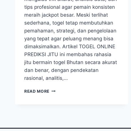
tips profesional agar pemain konsisten
meraih jackpot besar. Meski terlihat
sederhana, togel tetap membutuhkan
pemahaman, strategi, dan pengelolaan
yang tepat agar peluang menang bisa
dimaksimalkan. Artikel TOGEL ONLINE
PREDIKSI JITU ini membahas rahasia
jitu bermain togel Bhutan secara akurat
dan benar, dengan pendekatan
rasional, analitis,…
RAHASIA
READ MORE
JITU
BERMAIN
MERAIH
JACKPOT
DI
TOGEL