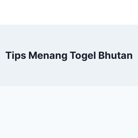
Tips Menang Togel Bhutan