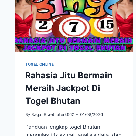
TOGEL ONLINE
Rahasia Jitu Bermain
Meraih Jackpot Di
Togel Bhutan
By
SaganBraethaterk662
01/08/2026
Panduan lengkap togel Bhutan
mengulas trik akurat, analisis data, dan