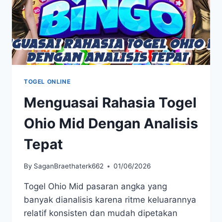
TOGEL ONLINE
Menguasai Rahasia Togel
Ohio Mid Dengan Analisis
Tepat
By
SaganBraethaterk662
01/06/2026
Togel Ohio Mid pasaran angka yang
banyak dianalisis karena ritme keluarannya
relatif konsisten dan mudah dipetakan