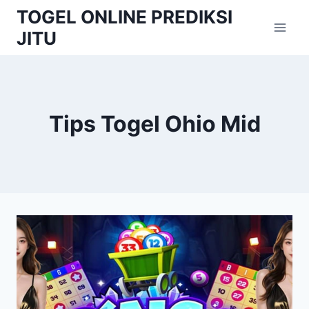
Skip
TOGEL ONLINE PREDIKSI
to
JITU
content
Tips Togel Ohio Mid