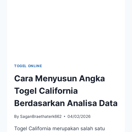
AKURAT
TOGEL ONLINE
Cara Menyusun Angka
Togel California
Berdasarkan Analisa Data
By
SaganBraethaterk662
04/02/2026
Togel California merupakan salah satu