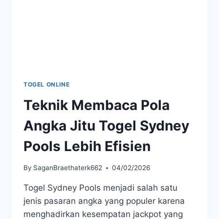
TOGEL ONLINE
Teknik Membaca Pola
Angka Jitu Togel Sydney
Pools Lebih Efisien
By
SaganBraethaterk662
04/02/2026
Togel Sydney Pools menjadi salah satu
jenis pasaran angka yang populer karena
menghadirkan kesempatan jackpot yang