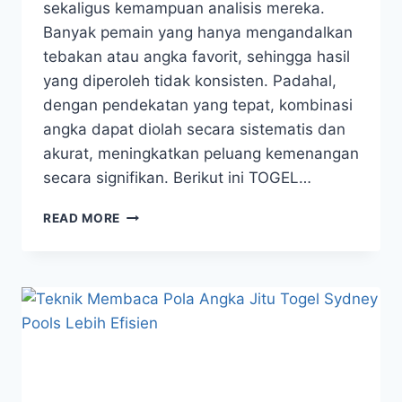
sekaligus kemampuan analisis mereka.
Banyak pemain yang hanya mengandalkan
tebakan atau angka favorit, sehingga hasil
yang diperoleh tidak konsisten. Padahal,
dengan pendekatan yang tepat, kombinasi
angka dapat diolah secara sistematis dan
akurat, meningkatkan peluang kemenangan
secara signifikan. Berikut ini TOGEL…
CARA
READ MORE
MENGOLAH
KOMBINASI
ANGKA
TOGEL
MAROKO
DENGAN
AKURAT