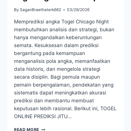
By
SaganBraethaterk662
03/29/2026
Memprediksi angka Togel Chicago Night
membutuhkan analisis dan strategi, bukan
hanya mengandalkan keberuntungan
semata. Kesuksesan dalam prediksi
bergantung pada kemampuan
menganalisis pola angka, memanfaatkan
data historis, dan mengelola strategi
secara disiplin. Bagi pemula maupun
pemain berpengalaman, pendekatan yang
sistematis dapat meningkatkan akurasi
prediksi dan membantu membuat
keputusan lebih rasional. Berikut ini, TOGEL
ONLINE PREDIKSI JITU…
TIPS
READ MORE