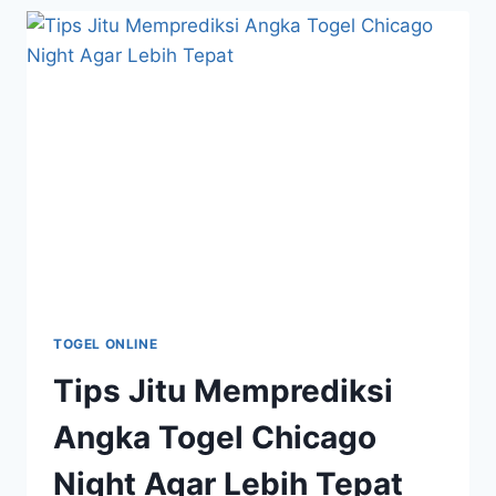
FUJIAN
15
BERDASARKAN
DATA
HISTORIS
TOGEL ONLINE
Tips Jitu Memprediksi
Angka Togel Chicago
Night Agar Lebih Tepat