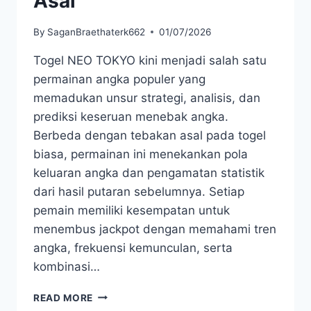
Asal
By
SaganBraethaterk662
01/07/2026
Togel NEO TOKYO kini menjadi salah satu
permainan angka populer yang
memadukan unsur strategi, analisis, dan
prediksi keseruan menebak angka.
Berbeda dengan tebakan asal pada togel
biasa, permainan ini menekankan pola
keluaran angka dan pengamatan statistik
dari hasil putaran sebelumnya. Setiap
pemain memiliki kesempatan untuk
menembus jackpot dengan memahami tren
angka, frekuensi kemunculan, serta
kombinasi…
RAHASIA
READ MORE
MENEMBUS