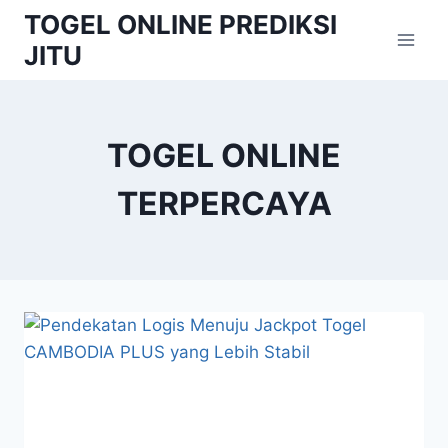
Skip
TOGEL ONLINE PREDIKSI
to
JITU
content
TOGEL ONLINE
TERPERCAYA