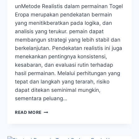
unMetode Realistis dalam permainan Togel
Eropa merupakan pendekatan bermain
yang menitikberatkan pada logika, dan
analisis yang terukur. pemain dapat
membangun strategi yang lebih stabil dan
berkelanjutan. Pendekatan realistis ini juga
menekankan pentingnya konsistensi,
kesabaran, dan evaluasi rutin terhadap
hasil permainan. Melalui perhitungan yang
tepat dan langkah yang terarah, risiko
dapat ditekan seminimal mungkin,
sementara peluang…
METODE
READ MORE
REALISTIS
RAIH
JACKPOT
TOGEL