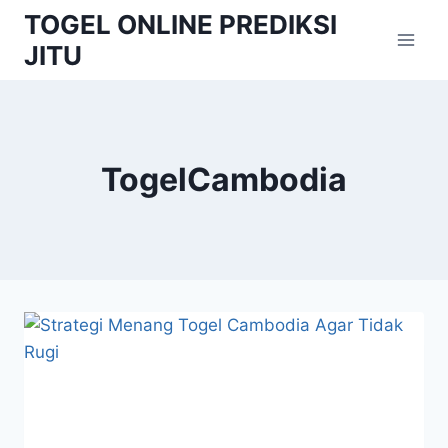
Skip
TOGEL ONLINE PREDIKSI
to
JITU
content
TogelCambodia