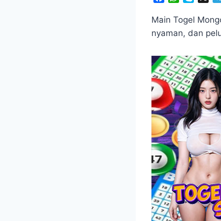
a
h
k
c
a
y
Main Togel Mongo
e
t
p
nyaman, dan pelu
b
s
e
o
A
o
p
k
p