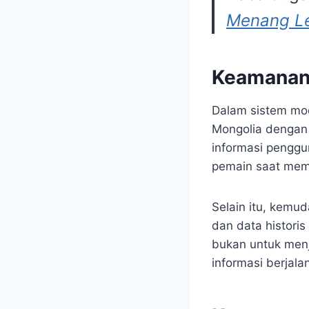
Menang Le
Keamanan
Dalam sistem mod
Mongolia dengan 
informasi penggu
pemain saat mem
Selain itu, kemu
dan data histori
bukan untuk men
informasi berjala