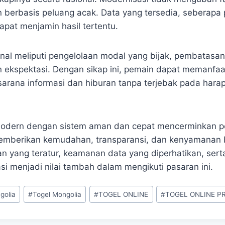
 berbasis peluang acak. Data yang tersedia, seberapa
apat menjamin hasil tertentu.
nal meliputi pengelolaan modal yang bijak, pembatasa
 ekspektasi. Dengan sikap ini, pemain dapat memanfaa
arana informasi dan hiburan tanpa terjebak pada hara
modern dengan sistem aman dan cepat mencerminkan 
memberikan kemudahan, transparansi, dan kenyamanan 
n yang teratur, keamanan data yang diperhatikan, ser
si menjadi nilai tambah dalam mengikuti pasaran ini.
golia
#
Togel Mongolia
#
TOGEL ONLINE
#
TOGEL ONLINE PR