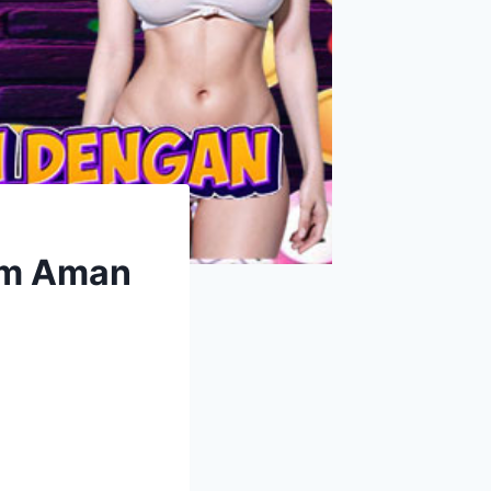
em Aman