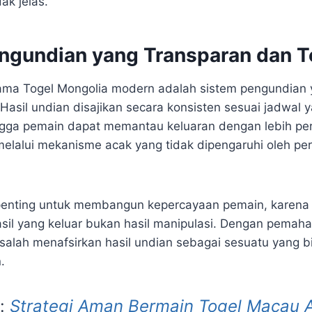
ak jelas.
ngundian yang Transparan dan T
utama Togel Mongolia modern adalah sistem pengundian
 Hasil undian disajikan secara konsisten sesuai jadwal 
ngga pemain dapat memantau keluaran dengan lebih perc
 melalui mekanisme acak yang tidak dipengaruhi oleh pe
 penting untuk membangun kepercayaan pemain, karena
sil yang keluar bukan hasil manipulasi. Dengan pemaha
 salah menafsirkan hasil undian sebagai sesuatu yang b
.
a:
Strategi Aman Bermain Togel Macau 