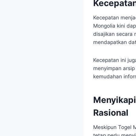
Kecepatan
Kecepatan menjad
Mongolia kini dap
disajikan secara
mendapatkan data
Kecepatan ini ju
menyimpan arsip 
kemudahan inform
Menyikapi
Rasional
Meskipun Togel M
tetap perlu meny