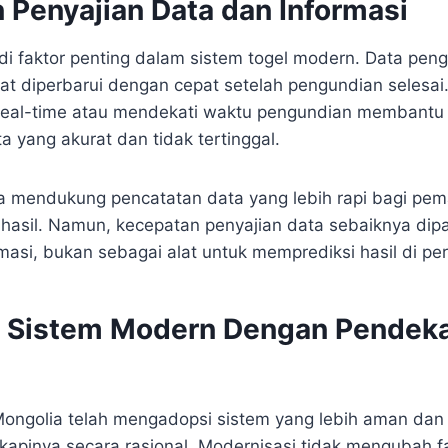
 Penyajian Data dan Informasi
i faktor penting dalam sistem togel modern. Data peng
at diperbarui dengan cepat setelah pengundian selesai.
 real-time atau mendekati waktu pengundian membantu
 yang akurat dan tidak tertinggal.
ga mendukung pencatatan data yang lebih rapi bagi pem
hasil. Namun, kecepatan penyajian data sebaiknya dip
asi, bukan sebagai alat untuk memprediksi hasil di per
 Sistem Modern Dengan Pendek
ongolia telah mengadopsi sistem yang lebih aman dan
ikapinya secara rasional. Modernisasi tidak mengubah 