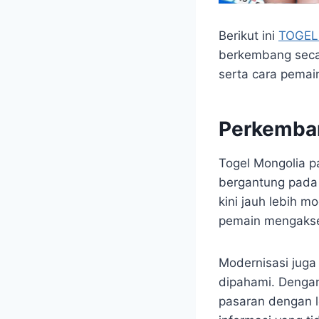
Berikut ini
TOGEL 
berkembang seca
serta cara pemai
Perkemban
Togel Mongolia p
bergantung pada 
kini jauh lebih 
pemain mengakse
Modernisasi juga 
dipahami. Dengan
pasaran dengan l