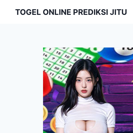
Skip
TOGEL ONLINE PREDIKSI JITU
to
content