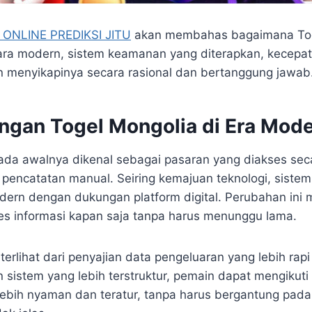
ONLINE PREDIKSI JITU
akan membahas bagaimana Tog
ra modern, sistem keamanan yang diterapkan, kecepat
n menyikapinya secara rasional dan bertanggung jawab
gan Togel Mongolia di Era Mod
ada awalnya dikenal sebagai pasaran yang diakses sec
pencatatan manual. Seiring kemajuan teknologi, siste
modern dengan dukungan platform digital. Perubahan in
s informasi kapan saja tanpa harus menunggu lama.
terlihat dari penyajian data pengeluaran yang lebih ra
 sistem yang lebih terstruktur, pemain dapat mengiku
ebih nyaman dan teratur, tanpa harus bergantung pad