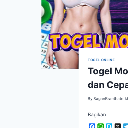
TOGEL ONLINE
Togel M
dan Cep
By
SaganBraethaterk
Bagikan
F
W
S
X