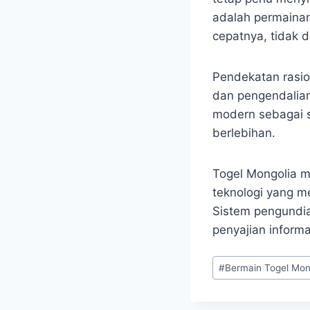
adalah permainan
cepatnya, tidak d
Pendekatan rasio
dan pengendalian
modern sebagai s
berlebihan.
Togel Mongolia 
teknologi yang 
Sistem pengundia
penyajian informa
Post
#
Bermain Togel Mon
Tags: