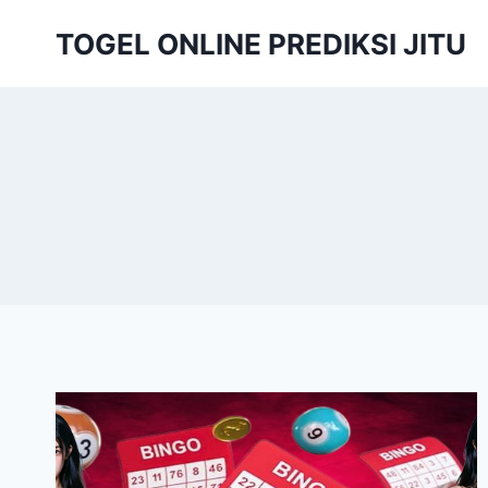
Skip
TOGEL ONLINE PREDIKSI JITU
to
content