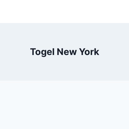
Togel New York